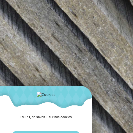
RGPD, en savoir + sur nos cookies