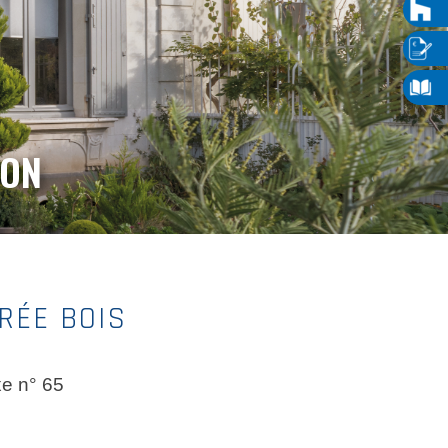
LON
RÉE BOIS
xe n° 65