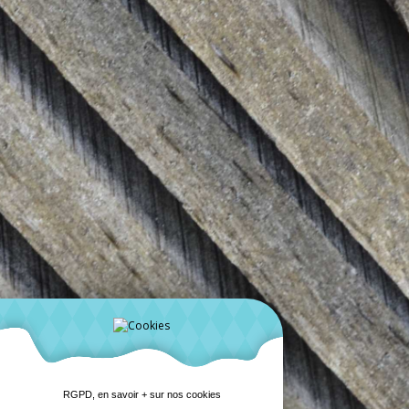
RGPD, en savoir + sur nos cookies