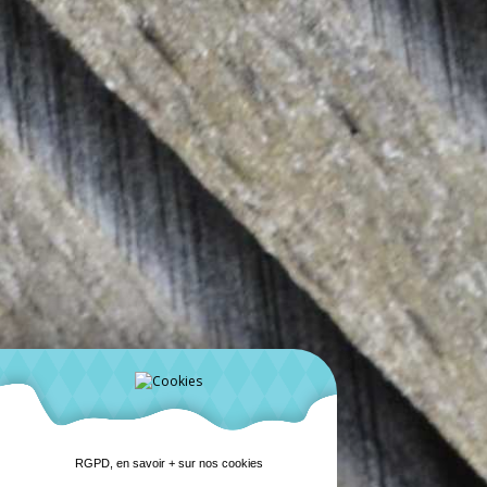
RGPD, en savoir + sur nos cookies